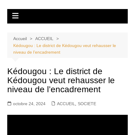
Aller
Tvdescollines
au
contenu
Accueil
ACCUEIL
Kédougou : Le district de Kédougou veut rehausser le
niveau de l’encadrement
Kédougou : Le district de
Kédougou veut rehausser le
niveau de l’encadrement
octobre 24, 2024
ACCUEIL
,
SOCIETE