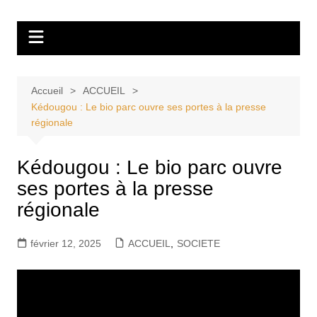
Aller
Tvdescollines
au
contenu
Accueil
ACCUEIL
Kédougou : Le bio parc ouvre ses portes à la presse
régionale
Kédougou : Le bio parc ouvre
ses portes à la presse
régionale
février 12, 2025
ACCUEIL
,
SOCIETE