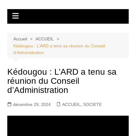
Aller
Tvdescollines
au
contenu
Accueil
ACCUEIL
Kédougou : L’ARD a tenu sa réunion du Conseil
d’Administration
Kédougou : L’ARD a tenu sa
réunion du Conseil
d’Administration
décembre 29, 2024
ACCUEIL
,
SOCIETE