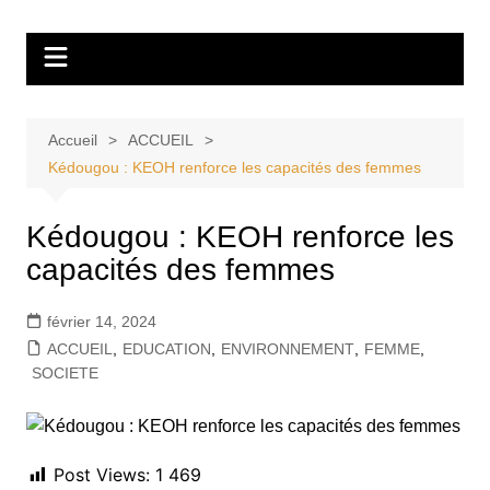
Aller
Tvdescollines
au
contenu
Accueil
ACCUEIL
Kédougou : KEOH renforce les capacités des femmes
Kédougou : KEOH renforce les
capacités des femmes
février 14, 2024
ACCUEIL
,
EDUCATION
,
ENVIRONNEMENT
,
FEMME
,
SOCIETE
Post Views:
1 469