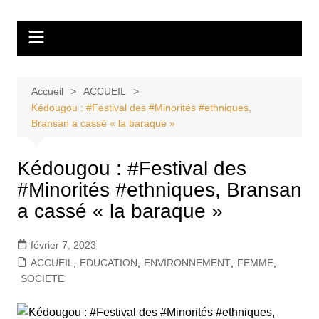
Aller
Tvdescollines
au
contenu
Accueil
ACCUEIL
Kédougou : #Festival des #Minorités #ethniques,
Bransan a cassé « la baraque »
Kédougou : #Festival des
#Minorités #ethniques, Bransan
a cassé « la baraque »
février 7, 2023
ACCUEIL
,
EDUCATION
,
ENVIRONNEMENT
,
FEMME
,
SOCIETE