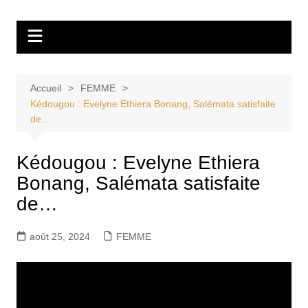
Aller
Tvdescollines
au
contenu
Accueil
FEMME
Kédougou : Evelyne Ethiera Bonang, Salémata satisfaite
de…
Kédougou : Evelyne Ethiera
Bonang, Salémata satisfaite
de…
août 25, 2024
FEMME