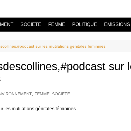
EMENT
SOCIETE
FEMME
POLITIQUE
EMISSIONS
ollines,#podcast sur les mutilations génitales féminines
escollines,#podcast sur l
s
NVIRONNEMENT
,
FEMME
,
SOCIETE