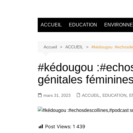
Aller
au
Tvdescollines
contenu
ACCUEIL
EDUCATION
ENVIRONN
Accueil
ACCUEIL
#kédougou :#echosdesc
#kédougou :#echosd
génitales féminine
mars 31, 2023
ACCUEIL
,
EDUCATION
,
E
Post Views:
1 439