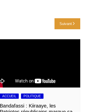
Suivant
ACCUEIL
POLITIQUE
Bandafassi : Kiiraaye, les
Patriotes républicains marque sa