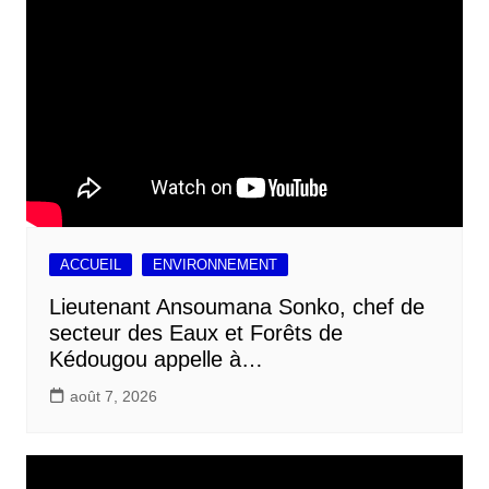
k
p
n
r
ACCUEIL
ENVIRONNEMENT
Lieutenant Ansoumana Sonko, chef de
secteur des Eaux et Forêts de
Kédougou appelle à…
août 7, 2026