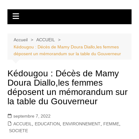
Aller
Tvdescollines
au
contenu
Accueil
ACCUEIL
Kédougou : Décès de Mamy Doura Diallo,les femmes
déposent un mémorandum sur la table du Gouverneur
Kédougou : Décès de Mamy
Doura Diallo,les femmes
déposent un mémorandum sur
la table du Gouverneur
septembre 7, 2022
ACCUEIL
,
EDUCATION
,
ENVIRONNEMENT
,
FEMME
,
SOCIETE