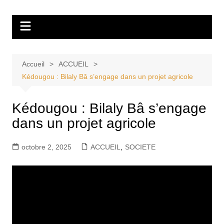
Aller
Tvdescollines
au
contenu
Accueil
ACCUEIL
Kédougou : Bilaly Bâ s’engage dans un projet agricole
Kédougou : Bilaly Bâ s’engage
dans un projet agricole
octobre 2, 2025
ACCUEIL
,
SOCIETE