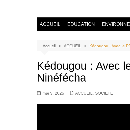
Aller
au
Tvdescollines
contenu
ACCUEIL
EDUCATION
ENVIRONN
Accueil
ACCUEIL
Kédougou : Avec le PR
Kédougou : Avec le
Ninéfécha
mai 9, 2025
ACCUEIL
,
SOCIETE