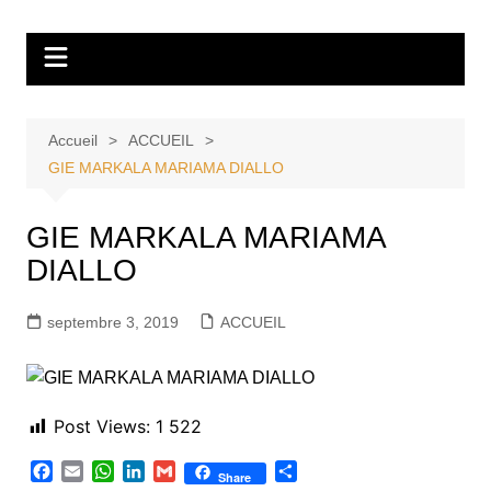
Aller
Tvdescollines
au
contenu
Accueil
ACCUEIL
GIE MARKALA MARIAMA DIALLO
GIE MARKALA MARIAMA
DIALLO
septembre 3, 2019
ACCUEIL
Post Views:
1 522
F
E
W
L
G
P
Share