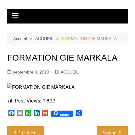
Aller
Tvdescollines
au
contenu
Accueil
ACCUEIL
FORMATION GIE MARKALA
FORMATION GIE MARKALA
septembre 3, 2019
ACCUEIL
Post Views:
1 699
F
E
W
L
G
P
Share
a
m
h
i
m
a
c
a
a
n
a
r
Navigation
e
i
t
k
i
t
Précédent
Suivant