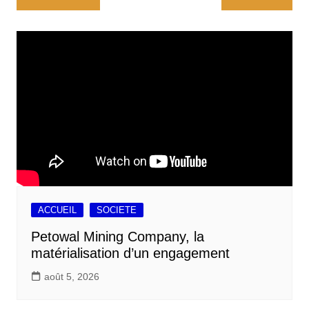
b
l
s
e
l
a
de
o
A
d
g
l’article
o
p
I
e
k
p
n
r
ACCUEIL
SOCIETE
Petowal Mining Company, la
matérialisation d’un engagement
août 5, 2026