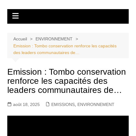
Aller
Tvdescollines
au
contenu
Accueil
ENVIRONNEMENT
Emission : Tombo conservation renforce les capacités
des leaders communautaires de…
Emission : Tombo conservation
renforce les capacités des
leaders communautaires de…
août 18, 2025
EMISSIONS
,
ENVIRONNEMENT