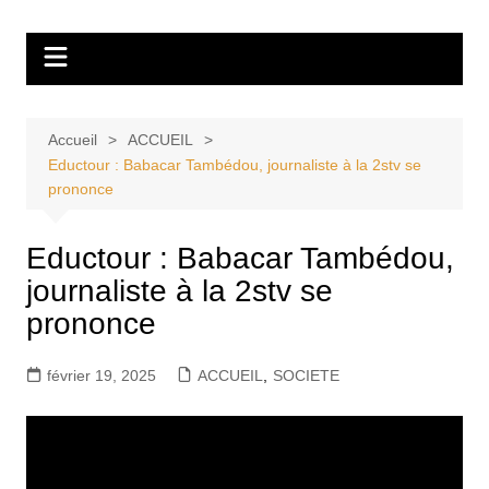
Aller
Tvdescollines
au
contenu
Accueil
ACCUEIL
Eductour : Babacar Tambédou, journaliste à la 2stv se
prononce
Eductour : Babacar Tambédou,
journaliste à la 2stv se
prononce
février 19, 2025
ACCUEIL
,
SOCIETE