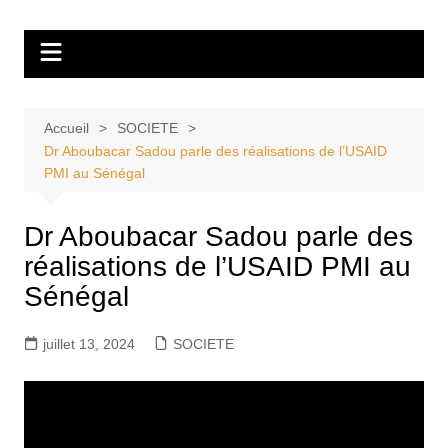
Aller
Tvdescollines
au
contenu
Accueil
SOCIETE
Dr Aboubacar Sadou parle des réalisations de l’USAID
PMI au Sénégal
Dr Aboubacar Sadou parle des
réalisations de l’USAID PMI au
Sénégal
juillet 13, 2024
SOCIETE