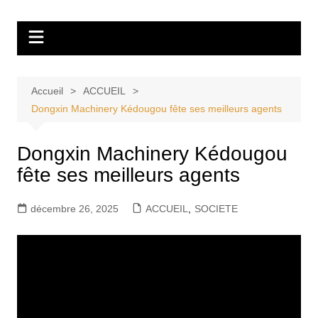
Aller
Tvdescollines
au
contenu
Accueil
ACCUEIL
Dongxin Machinery Kédougou fête ses meilleurs agents
Dongxin Machinery Kédougou
fête ses meilleurs agents
décembre 26, 2025
ACCUEIL
,
SOCIETE