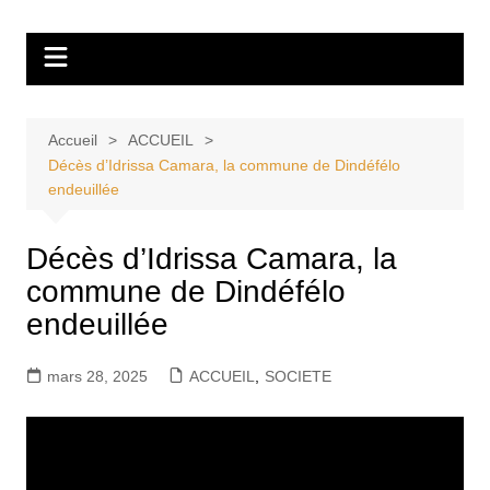
Aller
Tvdescollines
au
contenu
Accueil
ACCUEIL
Décès d’Idrissa Camara, la commune de Dindéfélo
endeuillée
Décès d’Idrissa Camara, la
commune de Dindéfélo
endeuillée
mars 28, 2025
ACCUEIL
,
SOCIETE