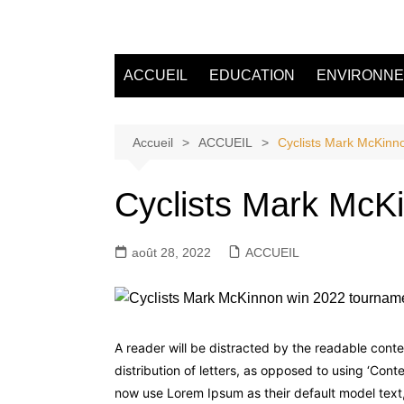
Aller
au
Tvdescollines
contenu
ACCUEIL
EDUCATION
ENVIRONN
Accueil
ACCUEIL
Cyclists Mark McKinn
Cyclists Mark McK
août 28, 2022
ACCUEIL
A reader will be distracted by the readable conte
distribution of letters, as opposed to using ‘Co
now use Lorem Ipsum as their default model text, 