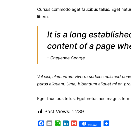
Cursus commodo eget faucibus tellus. Eget net
libero.
It is a long establish
content of a page when
– Cheyenne George
Vel nisl, elementum viverra sodales euismod conval
purus aliquam. Urna, bibendum aliquet mi et, pro
Eget faucibus tellus. Eget netus nec magnis fe
Post Views:
1 239
F
E
W
L
G
P
Share
a
m
h
i
m
a