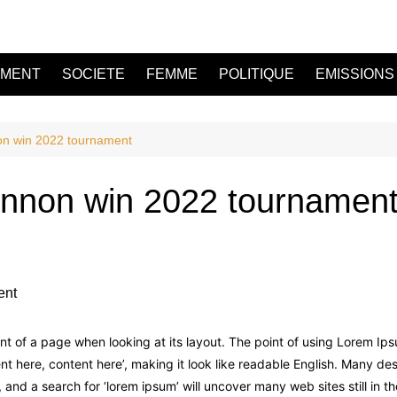
EMENT
SOCIETE
FEMME
POLITIQUE
EMISSIONS
on win 2022 tournament
innon win 2022 tournamen
nt of a page when looking at its layout. The point of using Lorem Ips
ntent here, content here’, making it look like readable English. Many
and a search for ‘lorem ipsum’ will uncover many web sites still in th