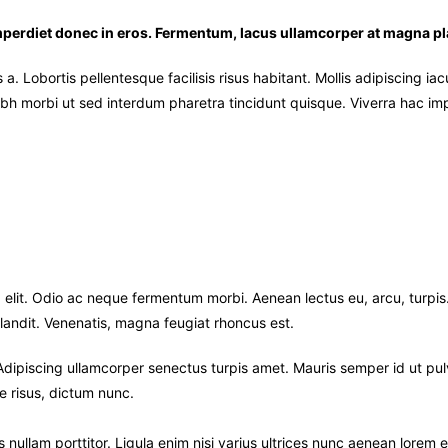
mperdiet donec in eros. Fermentum, lacus ullamcorper at magna pl
 Lobortis pellentesque facilisis risus habitant. Mollis adipiscing ia
bh morbi ut sed interdum pharetra tincidunt quisque. Viverra hac imp
 elit. Odio ac neque fermentum morbi. Aenean lectus eu, arcu, turpis
landit. Venenatis, magna feugiat rhoncus est.
 Adipiscing ullamcorper senectus turpis amet. Mauris semper id ut pul
ae risus, dictum nunc.
nullam porttitor. Ligula enim nisi varius ultrices nunc aenean lorem e