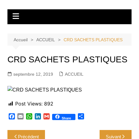
Aller
Tvdescollines
au
contenu
Accueil
ACCUEIL
CRD SACHETS PLASTIQUES
CRD SACHETS PLASTIQUES
septembre 12, 2019
ACCUEIL
Post Views:
892
F
E
W
L
G
P
Share
a
m
h
i
m
a
c
a
a
n
a
r
Navigation
e
i
t
k
i
t
Précédent
Suivant