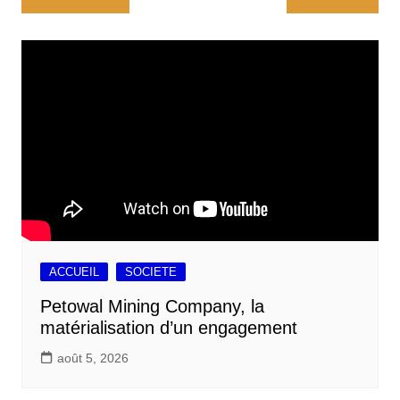
b
l
s
e
l
a
de
o
A
d
g
l’article
o
p
I
e
k
p
n
r
ACCUEIL
SOCIETE
Petowal Mining Company, la
matérialisation d’un engagement
août 5, 2026