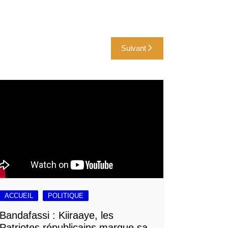
Suivant
ACCUEIL
POLITIQUE
Bandafassi : Kiiraaye, les
Patriotes républicains marque sa