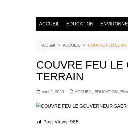
Aller
au
Tvdescollines
contenu
ACCUEIL
EDUCATION
ENVIRONN
Accueil
ACCUEIL
COUVRE FEU LE GO
COUVRE FEU LE 
TERRAIN
avril 2, 2020
ACCUEIL
,
EDUCATION
,
EN
Post Views:
985