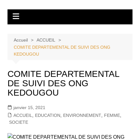
Aller
Tvdescollines
au
contenu
Accueil
ACCUEIL
COMITE DEPARTEMENTAL DE SUIVI DES ONG
KEDOUGOU
COMITE DEPARTEMENTAL
DE SUIVI DES ONG
KEDOUGOU
janvier 15, 2021
ACCUEIL
,
EDUCATION
,
ENVIRONNEMENT
,
FEMME
,
SOCIETE