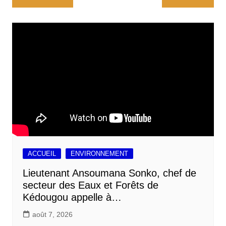
b
l
s
e
l
a
de
o
A
d
g
l’article
o
p
I
e
k
p
n
r
ACCUEIL
ENVIRONNEMENT
Lieutenant Ansoumana Sonko, chef de
secteur des Eaux et Forêts de
Kédougou appelle à…
août 7, 2026