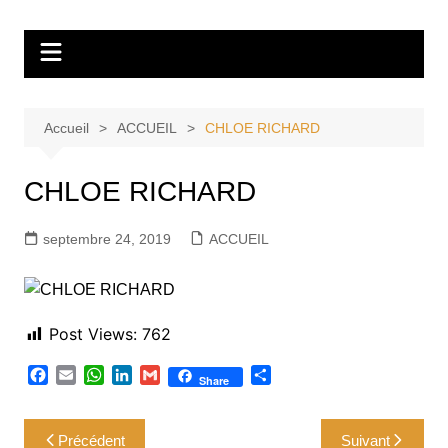
Aller
Tvdescollines
au
contenu
Accueil
ACCUEIL
CHLOE RICHARD
CHLOE RICHARD
septembre 24, 2019
ACCUEIL
Post Views:
762
F
E
W
L
G
P
Share
a
m
h
i
m
a
c
a
a
n
a
r
Navigation
e
i
t
k
i
t
Précédent
Suivant