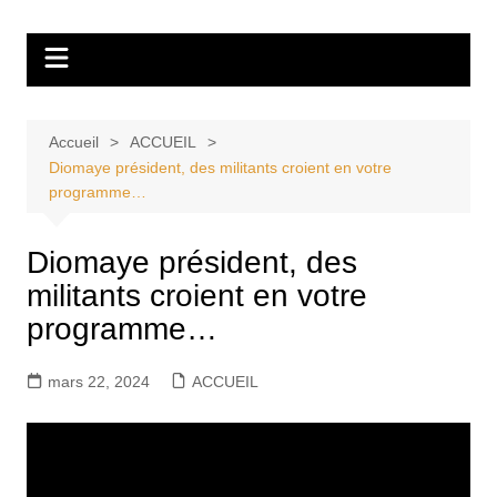
Aller
Tvdescollines
au
contenu
Accueil
ACCUEIL
Diomaye président, des militants croient en votre
programme…
Diomaye président, des
militants croient en votre
programme…
mars 22, 2024
ACCUEIL