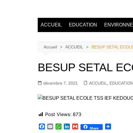
Aller
au
Tvdescollines
contenu
ACCUEIL
EDUCATION
ENVIRONN
Accueil
ACCUEIL
BESUP SETAL ECOL
BESUP SETAL EC
décembre 7, 2021
ACCUEIL
,
EDUCATIO
Post Views:
873
F
E
W
L
G
P
Share
a
m
h
i
m
a