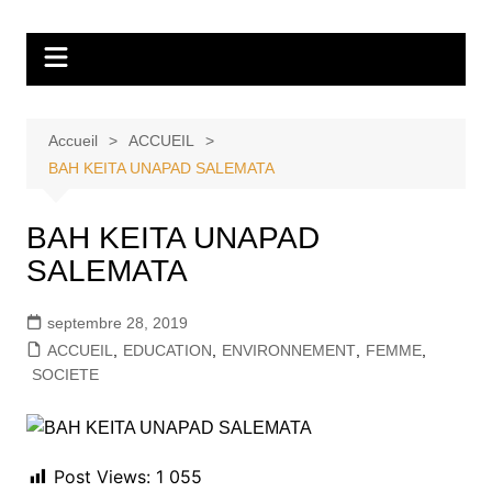
Aller
Tvdescollines
au
contenu
Accueil
ACCUEIL
BAH KEITA UNAPAD SALEMATA
BAH KEITA UNAPAD
SALEMATA
septembre 28, 2019
ACCUEIL
,
EDUCATION
,
ENVIRONNEMENT
,
FEMME
,
SOCIETE
Post Views:
1 055