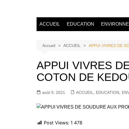
Aller
au
Tvdescollines
contenu
ACCUEIL
EDUCATION
ENVIRONN
Accueil
ACCUEIL
APPUI VIVRES DE 
APPUI VIVRES 
COTON DE KED
août 9, 2021
ACCUEIL
,
EDUCATION
,
EN
Post Views:
1 478