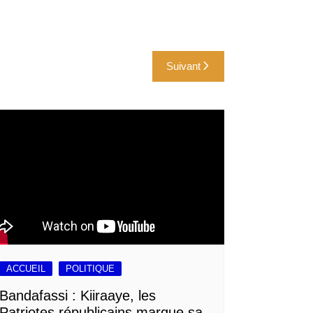
Suivant
ACCUEIL
POLITIQUE
Bandafassi : Kiiraaye, les
Patriotes républicains marque sa