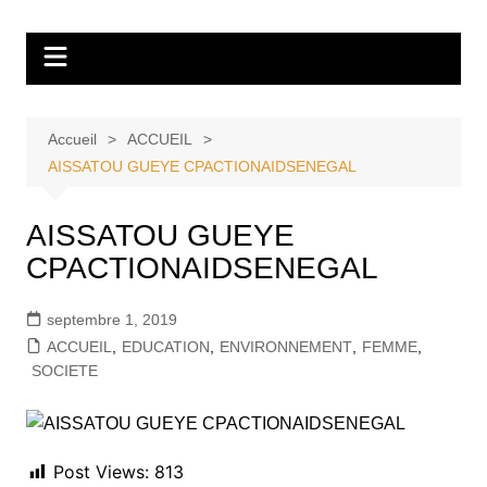
Aller
Tvdescollines
au
contenu
Accueil
ACCUEIL
AISSATOU GUEYE CPACTIONAIDSENEGAL
AISSATOU GUEYE
CPACTIONAIDSENEGAL
septembre 1, 2019
ACCUEIL
,
EDUCATION
,
ENVIRONNEMENT
,
FEMME
,
SOCIETE
Post Views:
813