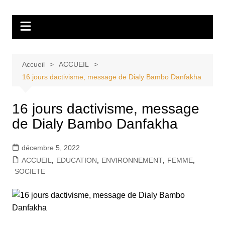
Aller
Tvdescollines
au
contenu
Accueil
ACCUEIL
16 jours dactivisme, message de Dialy Bambo Danfakha
16 jours dactivisme, message
de Dialy Bambo Danfakha
décembre 5, 2022
ACCUEIL
,
EDUCATION
,
ENVIRONNEMENT
,
FEMME
,
SOCIETE