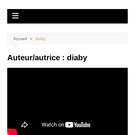
Aller
Tvdescollines
au
contenu
Accueil
diaby
Auteur/autrice :
diaby