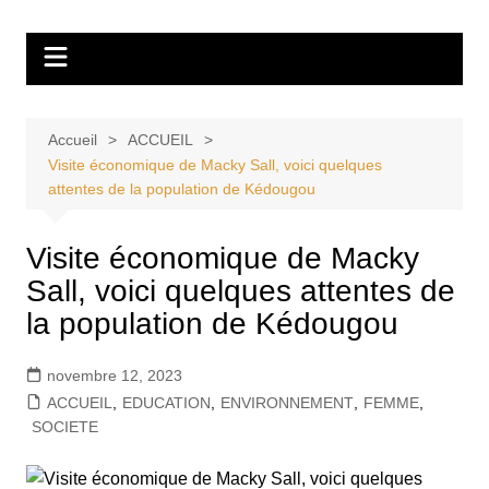
Aller
Tvdescollines
au
contenu
Accueil
ACCUEIL
Visite économique de Macky Sall, voici quelques
attentes de la population de Kédougou
Visite économique de Macky
Sall, voici quelques attentes de
la population de Kédougou
novembre 12, 2023
ACCUEIL
,
EDUCATION
,
ENVIRONNEMENT
,
FEMME
,
SOCIETE