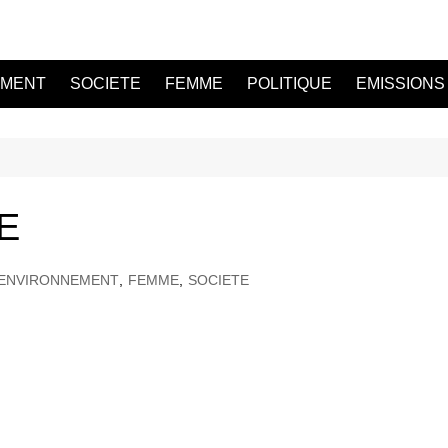
EMENT
SOCIETE
FEMME
POLITIQUE
EMISSIONS
E
ENVIRONNEMENT
,
FEMME
,
SOCIETE