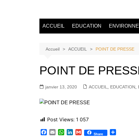
Aller
au
Tvdescollines
contenu
ACCUEIL
EDUCATION
ENVIRONN
Accueil
ACCUEIL
POINT DE PRESSE
POINT DE PRESS
janvier 13, 2020
ACCUEIL
,
EDUCATION
,
Post Views:
1 057
F
E
W
L
G
P
Share
a
m
h
i
m
a