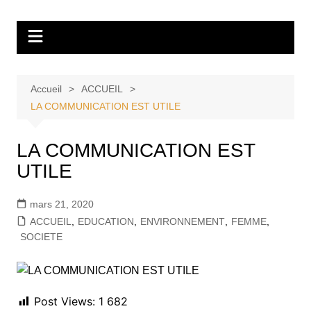
Aller
Tvdescollines
au
contenu
Accueil
ACCUEIL
LA COMMUNICATION EST UTILE
LA COMMUNICATION EST
UTILE
mars 21, 2020
ACCUEIL
,
EDUCATION
,
ENVIRONNEMENT
,
FEMME
,
SOCIETE
Post Views:
1 682