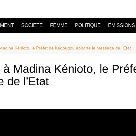
EMENT
SOCIETE
FEMME
POLITIQUE
EMISSIONS
adina Kénioto, le Préfet de Kédougou apporte le message de l’Etat
 à Madina Kénioto, le Pré
 de l’Etat