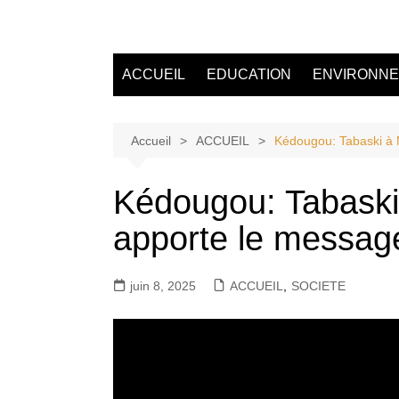
Aller
au
Tvdescollines
contenu
ACCUEIL
EDUCATION
ENVIRONN
Accueil
ACCUEIL
Kédougou: Tabaski à M
Kédougou: Tabaski
apporte le message
juin 8, 2025
ACCUEIL
,
SOCIETE