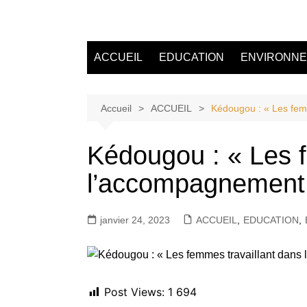
Aller
au
Tvdescollines
contenu
ACCUEIL
EDUCATION
ENVIRONN
Accueil
ACCUEIL
Kédougou : « Les fem
Kédougou : « Les f
l’accompagnement 
janvier 24, 2023
ACCUEIL
,
EDUCATION
,
Post Views:
1 694