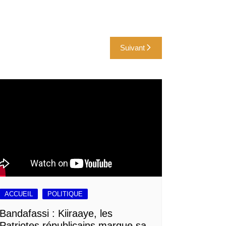
Suivant
ACCUEIL
POLITIQUE
Bandafassi : Kiiraaye, les
Patriotes républicains marque sa