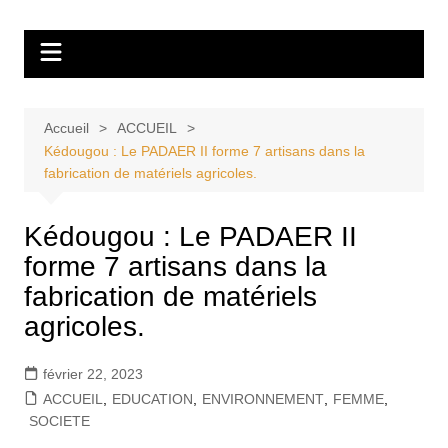
Aller
Tvdescollines
au
contenu
Accueil
ACCUEIL
Kédougou : Le PADAER II forme 7 artisans dans la
fabrication de matériels agricoles.
Kédougou : Le PADAER II
forme 7 artisans dans la
fabrication de matériels
agricoles.
février 22, 2023
ACCUEIL
,
EDUCATION
,
ENVIRONNEMENT
,
FEMME
,
SOCIETE