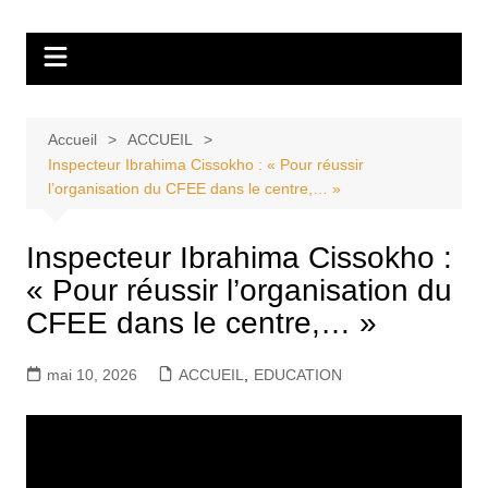
Aller
Tvdescollines
au
contenu
Accueil
ACCUEIL
Inspecteur Ibrahima Cissokho : « Pour réussir
l’organisation du CFEE dans le centre,… »
Inspecteur Ibrahima Cissokho :
« Pour réussir l’organisation du
CFEE dans le centre,… »
mai 10, 2026
ACCUEIL
,
EDUCATION