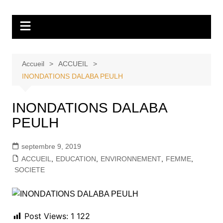
Aller
Tvdescollines
au
contenu
Accueil
ACCUEIL
INONDATIONS DALABA PEULH
INONDATIONS DALABA
PEULH
septembre 9, 2019
ACCUEIL
,
EDUCATION
,
ENVIRONNEMENT
,
FEMME
,
SOCIETE
Post Views:
1 122