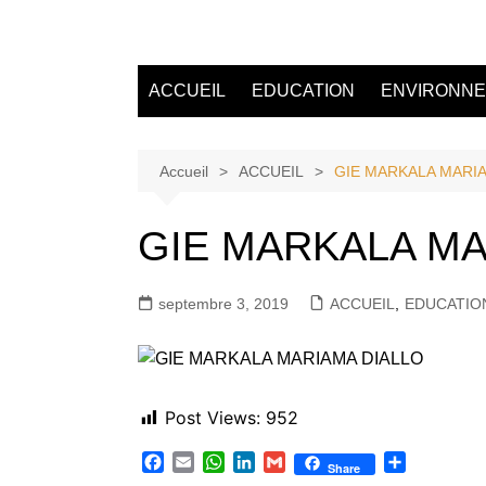
Aller
au
Tvdescollines
contenu
ACCUEIL
EDUCATION
ENVIRONN
Accueil
ACCUEIL
GIE MARKALA MARI
GIE MARKALA MA
septembre 3, 2019
ACCUEIL
,
EDUCATIO
Post Views:
952
F
E
W
L
G
P
Share
a
m
h
i
m
a