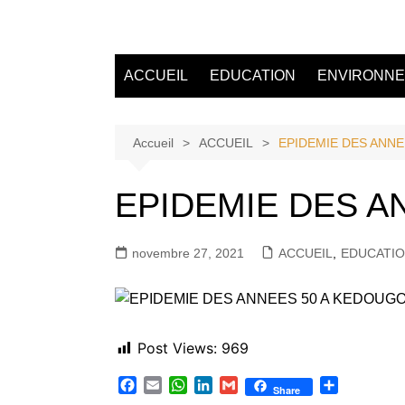
Aller
au
Tvdescollines
contenu
ACCUEIL
EDUCATION
ENVIRONN
Accueil
ACCUEIL
EPIDEMIE DES ANN
EPIDEMIE DES A
novembre 27, 2021
ACCUEIL
,
EDUCATI
Post Views:
969
F
E
W
L
G
P
Share
a
m
h
i
m
a