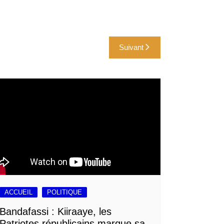
Suivant
ACCUEIL
POLITIQUE
Bandafassi : Kiiraaye, les
Patriotes républicains marque sa