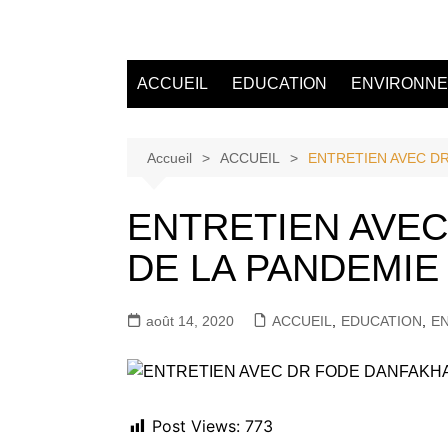
Aller
au
Tvdescollines
contenu
ACCUEIL
EDUCATION
ENVIRONN
Accueil
ACCUEIL
ENTRETIEN AVEC D
ENTRETIEN AVEC
DE LA PANDEMI
août 14, 2020
ACCUEIL
,
EDUCATION
,
E
Post Views:
773