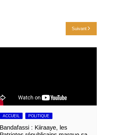
Suivant
ACCUEIL
POLITIQUE
Bandafassi : Kiiraaye, les
Patriotes républicains marque sa