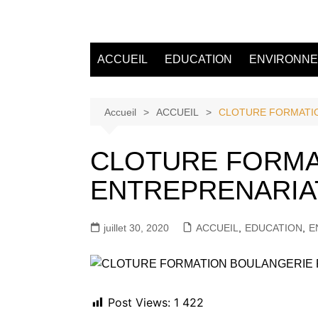
Aller
au
Tvdescollines
contenu
ACCUEIL
EDUCATION
ENVIRONN
Accueil
ACCUEIL
CLOTURE FORMATIO
CLOTURE FORMAT
ENTREPRENARIAT
juillet 30, 2020
ACCUEIL
,
EDUCATION
,
E
Post Views:
1 422