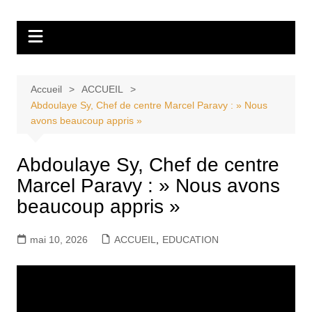
Aller
Tvdescollines
au
contenu
Accueil
ACCUEIL
Abdoulaye Sy, Chef de centre Marcel Paravy : » Nous
avons beaucoup appris »
Abdoulaye Sy, Chef de centre
Marcel Paravy : » Nous avons
beaucoup appris »
mai 10, 2026
ACCUEIL
,
EDUCATION